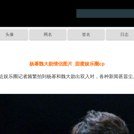
头像
网名
签名
日志
杨幂魏大勋情侣图片_甜蜜娱乐圈cp
娱乐圈记者频繁拍到杨幂和魏大勋出双入对，各种新闻甚嚣尘