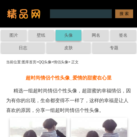
图片
壁纸
头像
网名
签名
日志
皮肤
专题
当前位置:
图库首页
>
QQ头像
>
情侣头像
> 正文
超时尚情侣个性头像_爱情的甜蜜在心里
精选一组超时尚情侣个性头像，超甜蜜的幸福情侣，因
为有你的出现，生命都变得不一样了，这样的幸福是让人
喜欢的原因，分享一组超时尚情侣个性头像。