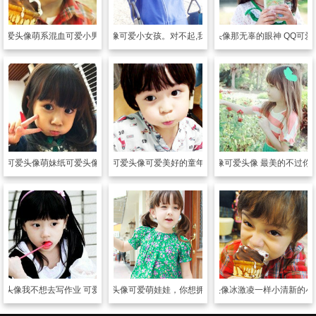
可爱头像
萌系混血可爱小男孩
可爱头像
可爱小女孩。对不起,我说谎了
可爱头像
那无辜的眼神 QQ可爱
可爱头像
萌妹纸可爱头像
可爱头像
可爱美好的童年
可爱头像
可爱头像 最美的不过你
爱头像
我不想去写作业 可爱头像
可爱头像
可爱萌娃娃，你想拥有么
可爱头像
冰激凌一样小清新的小