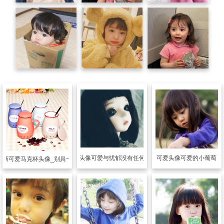
可爱头像
可爱与忧郁没有任何关联
可爱头像
可爱的小葡萄
清新可爱马克杯头像_别具一格的马克杯