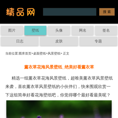
图片
壁纸
头像
网名
签名
日志
皮肤
专题
当前位置:
图库首页
>
桌面壁纸
>
风景壁纸
> 正文
薰衣草花海风景壁纸_绝美好看薰衣草
精选一组薰衣草花海风景壁纸，超唯美薰衣草风景壁纸
来袭，喜欢薰衣草风景壁纸的小伙伴们，快来围观欣赏一
下这组简单好看花海壁纸吧，你觉得哪个最好看最美呢？