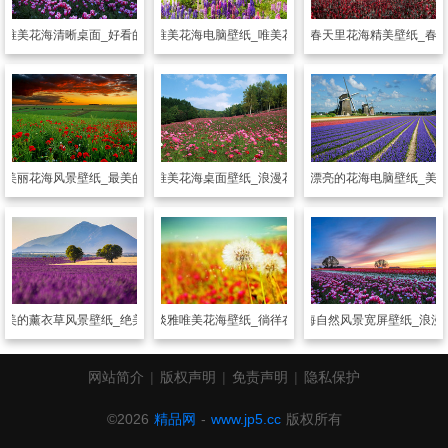
纸
唯美花海清晰桌面_好看的花海意境
风景壁纸
唯美花海电脑壁纸_唯美花海的世界
风景壁纸
春天里花海精美壁纸_春
纸
美丽花海风景壁纸_最美的花海世界
风景壁纸
唯美花海桌面壁纸_浪漫花海的约定
风景壁纸
唯美漂亮的花海电脑壁纸_美
唯美的薰衣草风景壁纸_绝美的紫色花海
风景壁纸
清新淡雅唯美花海壁纸_徜徉在美丽的花海中
风景壁纸
唯美花海自然风景宽屏壁纸_浪漫
网站简介
|
版权声明
|
免责声明
|
隐私保护
©2026
精品网
-
www.jp5.cc
版权所有