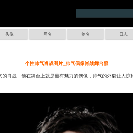
头像
网名
签名
日志
个性帅气肖战图片_帅气偶像肖战舞台照
的肖战，他在舞台上就是最有魅力的偶像，帅气的外貌让人惊
。