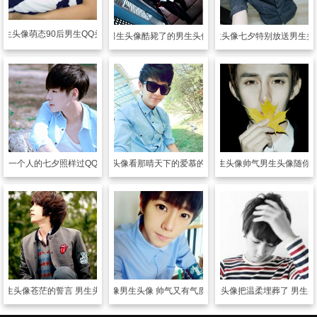
男生头像
萌态90后男生QQ头像
男生头像
酷毙了的男生头像
男生头像
七夕特别放送男生头
像
一个人的七夕照样过QQ男生头像
男生头像
看那晴天下的爱慕的男生
男生头像
帅气男生头像随你
男生头像
苍茫的誓言 男生头像
男生头像
男生头像 帅气又有气质的帅哥
男生头像
把温柔埋葬了 男生头