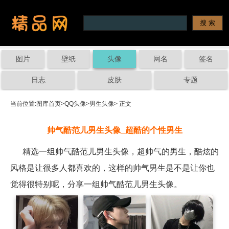
图片
壁纸
头像
网名
签名
日志
皮肤
专题
当前位置:
图库首页
>
QQ头像
>
男生头像
> 正文
帅气酷范儿男生头像_超酷的个性男生
精选一组帅气酷范儿男生头像，超帅气的男生，酷炫的
风格是让很多人都喜欢的，这样的帅气男生是不是让你也
觉得很特别呢，分享一组帅气酷范儿男生头像。