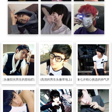
男生头像
阳光男生的那灿烂的笑
男生头像
高清的男生头像草地上的那抹绿
男生头像
七夕精心挑选的帅气男