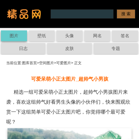
图片
壁纸
头像
网名
签名
日志
皮肤
专题
当前位置:
图库首页
>
空间图片
>
可爱图片
> 正文
可爱呆萌小正太图片_超帅气小男孩
精选一组可爱呆萌小正太图片，超帅气小男孩图片来
袭，喜欢这组帅气好看男生头像的小伙伴们，快来围观欣
赏一下这组简单可爱小正太图片吧，你觉得哪个最可爱
呢？