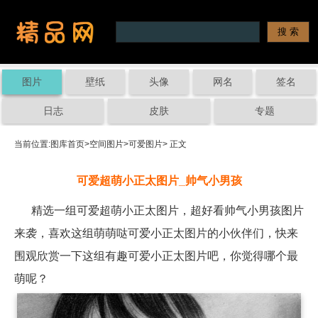
图片
壁纸
头像
网名
签名
日志
皮肤
专题
当前位置:
图库首页
>
空间图片
>
可爱图片
> 正文
可爱超萌小正太图片_帅气小男孩
精选一组可爱超萌小正太图片，超好看帅气小男孩图片
来袭，喜欢这组萌萌哒可爱小正太图片的小伙伴们，快来
围观欣赏一下这组有趣可爱小正太图片吧，你觉得哪个最
萌呢？