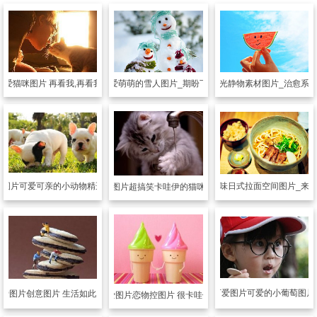
可爱猫咪图片 再看我,再看我我就爱上你
可爱图片
可爱萌萌的雪人图片_期盼下雪天的到来
可爱图片
时光静物素材图片_治愈系
爱图片
可爱可亲的小动物精选图片
可爱图片
美味日式拉面空间图片_来
可爱图片
超搞笑卡哇伊的猫咪图片
可爱图片
可爱的小葡萄图片
可爱图片
创意图片 生活如此多娇
可爱图片
恋物控图片 很卡哇伊哦