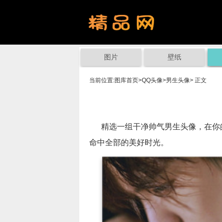
图片
壁纸
当前位置:
图库首页
>
QQ头像
>
男生头像
> 正文
精选一组干净帅气男生头像，在你的
命中全部的美好时光。