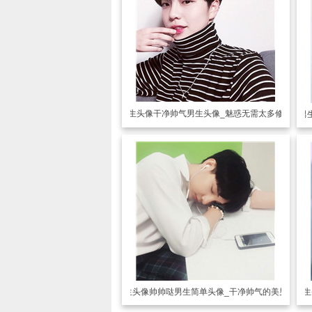
男生头像
干净帅气男生头像_魅惑无需太多修饰
男
男生头像
帅帅哒男生简单头像_干净帅气的美男子
男生