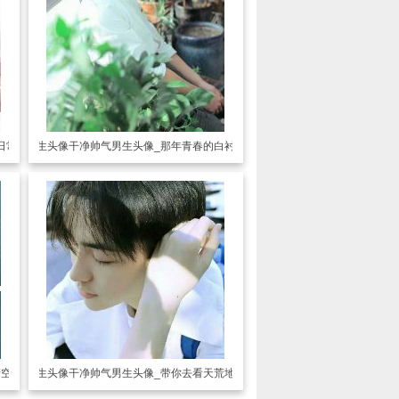
日常
男生头像
干净帅气男生头像_那年青春的白衬衫
晴空万里
男生头像
干净帅气男生头像_带你去看天荒地老