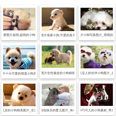
可爱图片
超萌,超萌的小狗狗
可爱图片
小狗写真图片_萌萌的
可爱图片
谁家小狗,可爱的真不像话
可爱图片
生性顽皮的小狗精致素材
可爱图片
帅气逗人的伙伴小狗图片_寂
图片
十分可爱的萌宠小狗高清素材
可爱图片
喜悦快乐的婴儿图片_有小狗的陪伴
可爱图片
乖巧可人的小狗素材_带来
片
机灵的小狗精美图片_生活中的伙伴