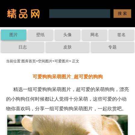
图片
壁纸
头像
网名
签名
日志
皮肤
专题
当前位置:
图库首页
>
空间图片
>
可爱图片
> 正文
可爱狗狗呆萌图片_超可爱的狗狗
精选一组可爱狗狗呆萌图片，超可爱的呆萌狗狗，漂亮
的小狗狗任何时候都让人觉得十分呆萌，这些可爱的小动
物你喜欢吗，分享一组可爱狗狗呆萌图片，一起欣赏吧。