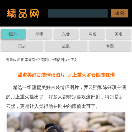
图片
壁纸
头像
网名
签名
日志
皮肤
专题
当前位置:
图库首页
>
空间图片
>
情侣图片
> 正文
甜蜜美好古装情侣图片_月上重火罗云熙陈钰琪
精选一组甜蜜美好古装情侣图片，罗云熙和陈钰琪主演
的月上重火播出了，好多人都特别喜欢这部剧，特别是罗
云熙，更是让人觉得他在剧中的颜值太可了。