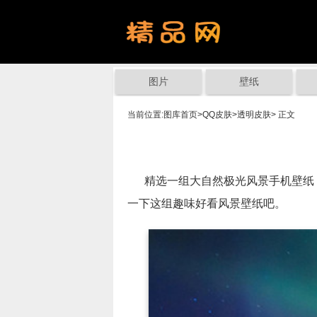
图片
壁纸
当前位置:
图库首页
>
QQ皮肤
>
透明皮肤
> 正文
精选一组大自然极光风景手机壁纸，
一下这组趣味好看风景壁纸吧。