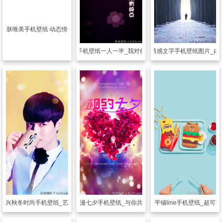
明皮肤
唯美手机壁纸 动态情侣壁纸
透明皮肤
情侣手机壁纸一人一半_我对你的爱没有终点
透明皮肤
情感文字手机壁纸图片_内
艺兴秋冬时尚手机壁纸_艺心艺意的追随
透明皮肤
浪漫七夕手机壁纸_与你共度浪漫七夕
透明皮肤
可爱平铺line手机壁纸_超可