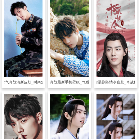
肤
帅气肖战清新皮肤_时尚魅力的肖战
透明皮肤
肖战最新手机壁纸_气质偶像肖战
透明皮肤
修仙古装剧陈情令皮肤_肖战魏