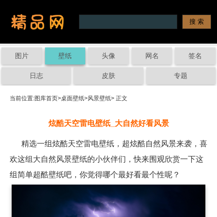
图片
壁纸
头像
网名
签名
日志
皮肤
专题
当前位置:
图库首页
>
桌面壁纸
>
风景壁纸
> 正文
炫酷天空雷电壁纸_大自然好看风景
精选一组炫酷天空雷电壁纸，超炫酷自然风景来袭，喜
欢这组大自然风景壁纸的小伙伴们，快来围观欣赏一下这
组简单超酷壁纸吧，你觉得哪个最好看最个性呢？