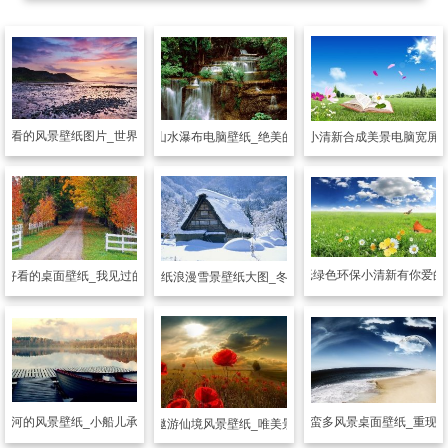
好看的风景壁纸图片_世界奇妙的景观
风景壁纸
山水瀑布电脑壁纸_绝美的大千世界
风景壁纸
小清新合成美景电脑宽屏
风景壁纸
绿色环保小清新有你爱的
纸
好看的桌面壁纸_我见过的最美的景
风景壁纸
浪漫雪景壁纸大图_冬天的美
江河的风景壁纸_小船儿承载着对家的思念
风景壁纸
蛮多风景桌面壁纸_重现
风景壁纸
沉醉遨游仙境风景壁纸_唯美景色只应天上有