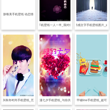
明皮肤
唯美手机壁纸 动态情侣壁纸
透明皮肤
情侣手机壁纸一人一半_我对你的爱没有终点
透明皮肤
情感文字手机壁纸图片_内
艺兴秋冬时尚手机壁纸_艺心艺意的追随
透明皮肤
浪漫七夕手机壁纸_与你共度浪漫七夕
透明皮肤
可爱平铺line手机壁纸_超可