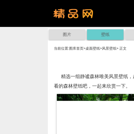
图片
壁纸
当前位置:
图库首页
>
桌面壁纸
>
风景壁纸
> 正文
精选一组静谧森林唯美风景壁纸，超
看的森林壁纸吧，一起来欣赏一下。