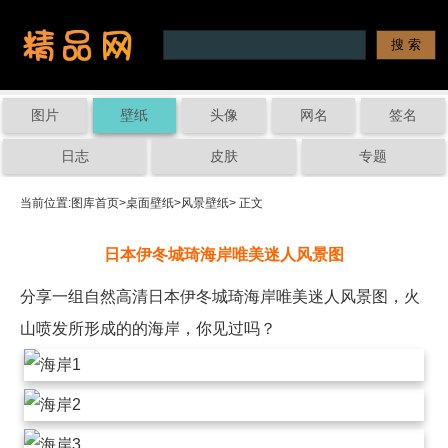
图片
壁纸
头像
网名
签名
日志
皮肤
专题
当前位置:
图库首页
>
桌面壁纸
>
风景壁纸
> 正文
日本伊冬城琦海岸唯美迷人风景图
分享一组自然高清日本伊冬城琦海岸唯美迷人风景图，火
山喷发所形成的的海岸，你见过吗？