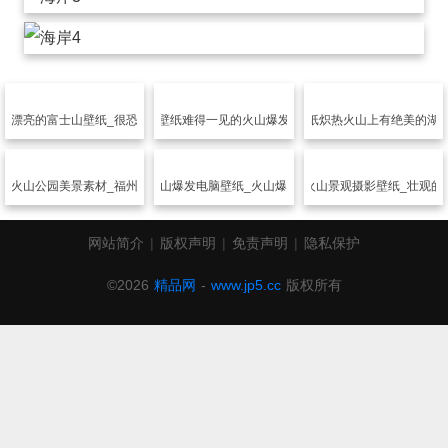
纸
漂亮的富士山壁纸_很恐怖的火山
风景壁纸
难得一见的火山爆发景观
风景壁纸
炽热火山上有绝美的湖
海火山公园美景素材_福州滨海火山公园
风景壁纸
火山爆发电脑壁纸_火山爆发12月日历
风景壁纸
火山景观摄影壁纸_壮观的
网站简介
|
版权声明
|
免责声明
|
隐私保护
©2026
精品网
-
www.jp5.cc
版权所有