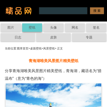
图片
壁纸
头像
网名
签名
日志
皮肤
专题
当前位置:
图库首页
>
桌面壁纸
>
风景壁纸
> 正文
青海湖唯美风景图片精美壁纸
分享青海湖唯美风景图片精美壁纸，青海湖，藏语名为“措
温布”（意为“青色的海”）