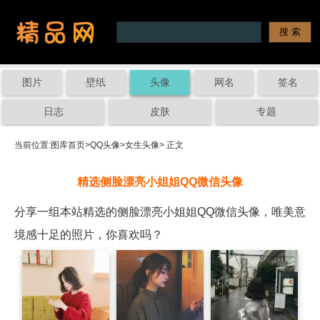
图片
壁纸
头像
网名
签名
日志
皮肤
专题
当前位置:
图库首页
>
QQ头像
>
女生头像
> 正文
精选侧脸漂亮小姐姐QQ微信头像
分享一组本站精选的侧脸漂亮小姐姐QQ微信头像，唯美意
境感十足的照片，你喜欢吗？