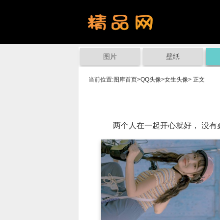
图片
壁纸
当前位置:
图库首页
>
QQ头像
>
女生头像
> 正文
两个人在一起开心就好， 没