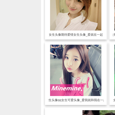
女生头像
期待爱情女生头像_爱就在一起
女生
女生头像
qq女生可爱头像_爱我就和我在一起