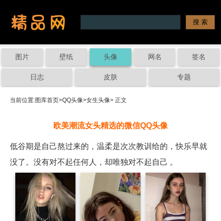
图片
壁纸
头像
网名
签名
日志
皮肤
专题
当前位置:
图库首页
>
QQ头像
>
女生头像
> 正文
欧美潮流女头精选的微信QQ头像
低谷期是自己熬过来的，温柔是次次教训给的，快乐早就
没了。没有对不起任何人，却唯独对不起自己 ​​​​。