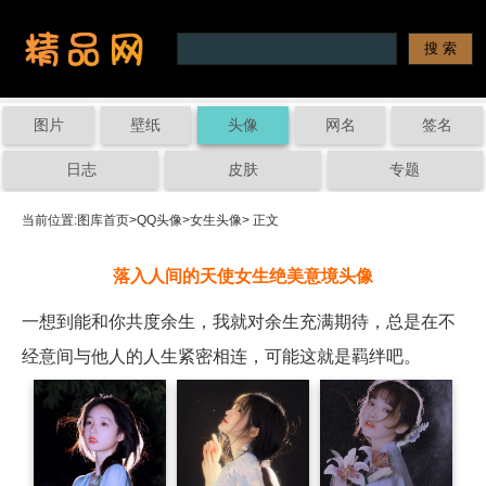
图片
壁纸
头像
网名
签名
日志
皮肤
专题
当前位置:
图库首页
>
QQ头像
>
女生头像
> 正文
落入人间的天使女生绝美意境头像
一想到能和你共度余生，我就对余生充满期待，总是在不
经意间与他人的人生紧密相连，可能这就是羁绊吧。