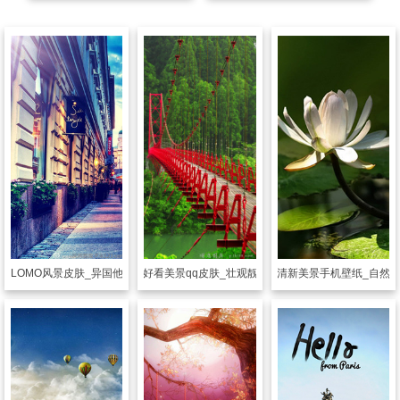
透明皮肤
好看美景qq皮肤_壮观靓丽的美景
肤
LOMO风景皮肤_异国他乡的美景
透明皮肤
清新美景手机壁纸_自然