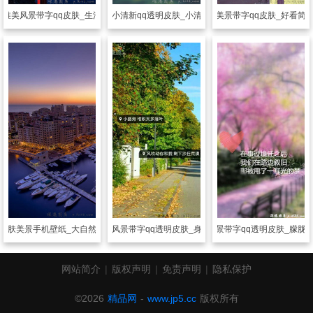
肤
唯美风景带字qq皮肤_生活中的美景
透明皮肤
小清新qq透明皮肤_小清新的美景
透明皮肤
美景带字qq皮肤_好看简
皮肤
美景手机壁纸_大自然的美景
透明皮肤
风景带字qq透明皮肤_身边的美景
透明皮肤
风景带字qq透明皮肤_朦胧
网站简介
|
版权声明
|
免责声明
|
隐私保护
©2026
精品网
-
www.jp5.cc
版权所有