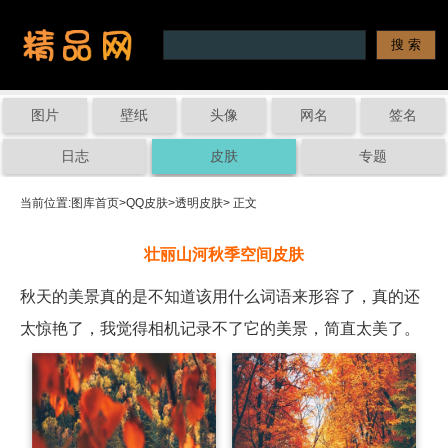
图片
壁纸
头像
网名
签名
日志
皮肤
专题
当前位置:
图库首页
>
QQ皮肤
>
透明皮肤
> 正文
壮丽山河秋季空间皮肤
秋天的美景真的是不知道该用什么词语来形容了，真的还
太惊艳了，我觉得相机记录不了它的美景，简直太美了。