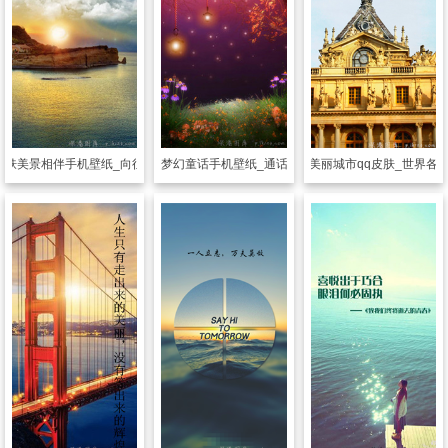
皮肤
美景相伴手机壁纸_向往的美景
透明皮肤
梦幻童话手机壁纸_通话中的美景
透明皮肤
美丽城市qq皮肤_世界各