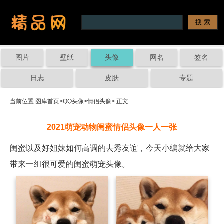
图片
壁纸
头像
网名
签名
日志
皮肤
专题
当前位置:
图库首页
>
QQ头像
>
情侣头像
> 正文
2021萌宠动物闺蜜情侣头像一人一张
闺蜜以及好姐妹如何高调的去秀友谊，今天小编就给大家
带来一组很可爱的闺蜜萌宠头像。