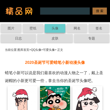
图片
壁纸
头像
网名
签名
日志
皮肤
专题
当前位置:
图库首页
>
QQ头像
>
可爱头像
> 正文
2020圣诞节可爱蜡笔小新动漫头像
蜡笔小新可以说是我们最喜欢的动漫人物之一了，戴上圣
诞帽的小新更可爱一些，拿去当你的圣诞节头像吧。