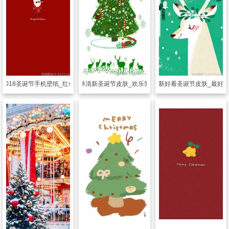
肤
2018圣诞节手机壁纸_红色主题皮肤
透明皮肤
简单清新圣诞节皮肤_欢乐简单的圣诞节
透明皮肤
清新好看圣诞节皮肤_最好