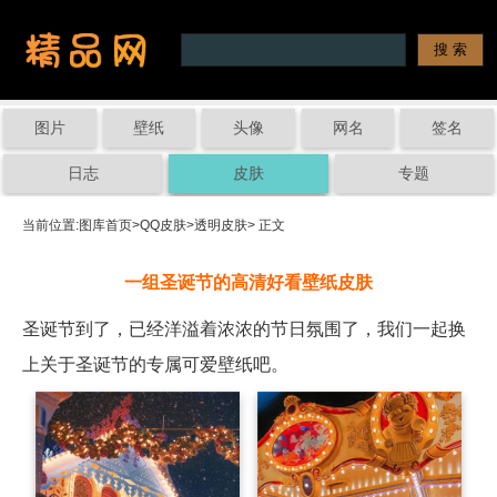
图片
壁纸
头像
网名
签名
日志
皮肤
专题
当前位置:
图库首页
>
QQ皮肤
>
透明皮肤
> 正文
一组圣诞节的高清好看壁纸皮肤
圣诞节到了，已经洋溢着浓浓的节日氛围了，我们一起换
上关于圣诞节的专属可爱壁纸吧。