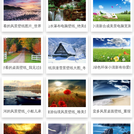
好看的风景壁纸图片_世界奇妙的景观
风景壁纸
山水瀑布电脑壁纸_绝美的大千世界
风景壁纸
小清新合成美景电脑宽屏
风景壁纸
绿色环保小清新有你爱的
纸
好看的桌面壁纸_我见过的最美的景
风景壁纸
浪漫雪景壁纸大图_冬天的美
江河的风景壁纸_小船儿承载着对家的思念
风景壁纸
蛮多风景桌面壁纸_重现
风景壁纸
沉醉遨游仙境风景壁纸_唯美景色只应天上有