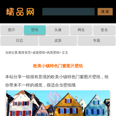
图片
壁纸
头像
网名
签名
日志
皮肤
专题
当前位置:
图库首页
>
桌面壁纸
>
风景壁纸
> 正文
欧美小镇特色门窗图片壁纸
本站分享一组很有意境的欧美小镇特色门窗图片壁纸，给
你带来不一样的感觉，很适合当壁纸哦