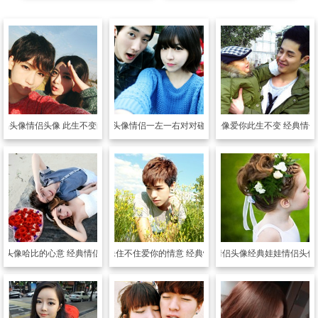
情侣头像
情侣头像 此生不变的情
情侣头像
情侣一左一右对对碰头像
情侣头像
爱你此生不变 经典情
侣头像
哈比的心意 经典情侣头像
情侣头像
住不住爱你的情意 经典情侣头像
情侣头像
经典娃娃情侣头像