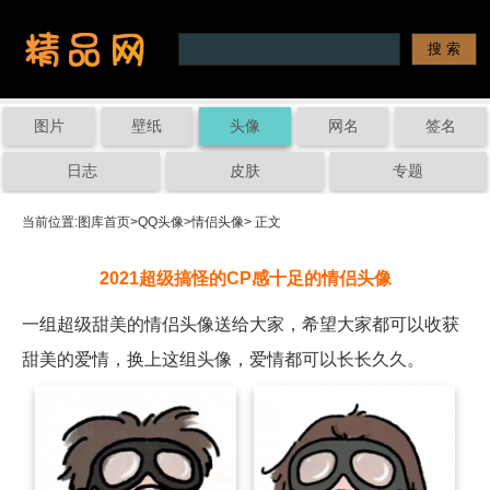
图片
壁纸
头像
网名
签名
日志
皮肤
专题
当前位置:
图库首页
>
QQ头像
>
情侣头像
> 正文
2021超级搞怪的CP感十足的情侣头像
一组超级甜美的情侣头像送给大家，希望大家都可以收获
甜美的爱情，换上这组头像，爱情都可以长长久久。