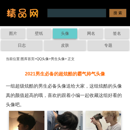
图片
壁纸
头像
网名
签名
日志
皮肤
专题
当前位置:
图库首页
>
QQ头像
>
男生头像
> 正文
2021男生必备的超炫酷的霸气帅气头像
一组超级炫酷的男生必备头像送给大家，这组炫酷的头像
真的颜值超高的哦，喜欢的跟着小编一起收藏这组好看的
头像吧。