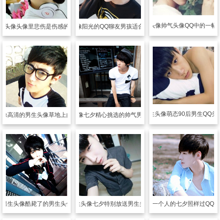
男生头像
帅气头像QQ中的一幅
生头像
头像里悲伤是伤感的前提
男生头像
阳光的QQ聊友男孩适合的头像
男生头像
萌态90后男生QQ头
头像
高清的男生头像草地上的那抹绿
男生头像
七夕精心挑选的帅气男生头像
男生头像
酷毙了的男生头像
男生头像
七夕特别放送男生头像
男生头像
一个人的七夕照样过QQ