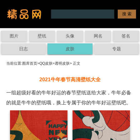
图片
壁纸
头像
网名
签名
日志
皮肤
专题
当前位置:
图库首页
>
QQ皮肤
>
透明皮肤
> 正文
2021牛年春节高清壁纸大全
一组超级好看的牛年好运的春节壁纸送给大家，牛年必备
的就是牛牛的壁纸哦，换上专属于你的牛年好运壁纸吧。