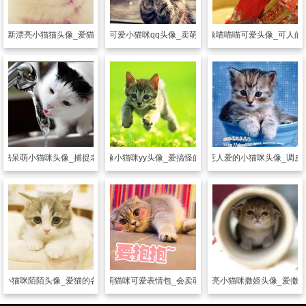
清新漂亮小猫猫头像_爱猫一族的福利
可爱头像
可爱小猫咪qq头像_卖萌祈求主人
可爱头像
喵喵喵可爱头像_可人的
超酷呆萌小猫咪头像_捕捉老鼠的小猫咪
可爱头像
小猫咪yy头像_爱搞怪的小猫咪
可爱头像
惹人爱的小猫咪头像_调皮
小小猫咪陌陌头像_爱猫的各种有趣模样
可爱头像
萌猫咪可爱表情包_会卖萌的小猫咪
可爱头像
漂亮小猫咪撒娇头像_爱撒