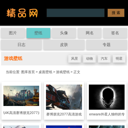
图片
壁纸
头像
网名
签名
日志
皮肤
专题
游戏壁纸
风景
动物
汽车
明星
当前位置:
图库首页
>
桌面壁纸
>
游戏壁纸
> 正文
壁纸
4K高清赛博朋克2077游戏壁纸
游戏壁纸
赛博朋克2077高清游戏图片壁纸
游戏壁纸
Alienware外星人独特的