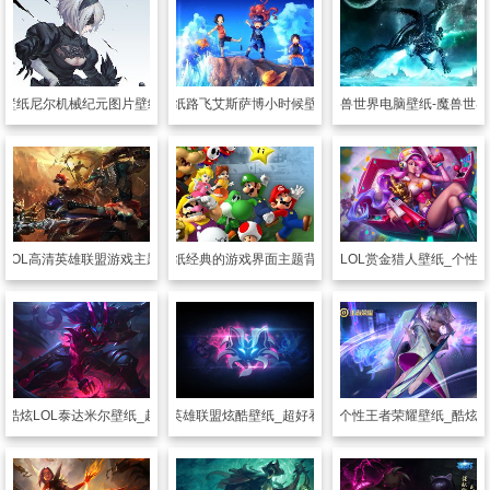
戏壁纸
尼尔机械纪元图片壁纸大全
游戏壁纸
路飞艾斯萨博小时候壁纸图片
游戏壁纸
魔兽世界电脑壁纸-魔兽世
纸
LOL高清英雄联盟游戏主题壁纸精选
游戏壁纸
经典的游戏界面主题背景壁纸
游戏壁纸
超酷LOL赏金猎人壁纸_个性L
性酷炫LOL泰达米尔壁纸_超酷的泰达米尔
游戏壁纸
英雄联盟炫酷壁纸_超好看英雄标志
游戏壁纸
超个性王者荣耀壁纸_酷炫