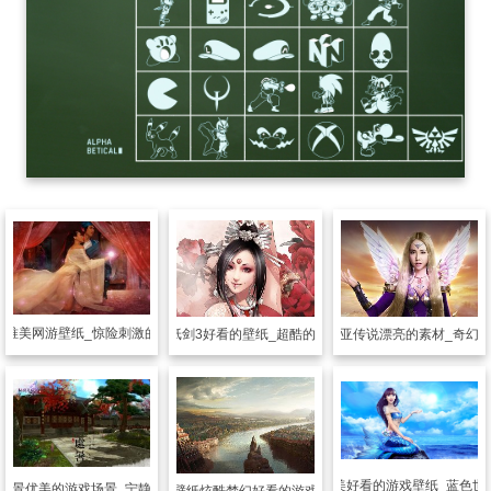
纸
唯美网游壁纸_惊险刺激的游戏世界
游戏壁纸
剑3好看的壁纸_超酷的3的游戏
游戏壁纸
诺亚传说漂亮的素材_奇幻
游戏壁纸
精美好看的游戏壁纸_蓝色世
风景优美的游戏场景_宁静悠闲的画面
游戏壁纸
炫酷梦幻好看的游戏场景