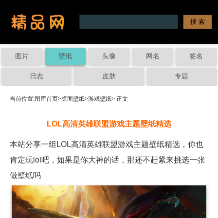
图片
壁纸
头像
网名
签名
日志
皮肤
专题
当前位置:
图库首页
>
桌面壁纸
>
游戏壁纸
> 正文
LOL高清英雄联盟游戏主题壁纸精选
本站分享一组LOL高清英雄联盟游戏主题壁纸精选，你也
肯定玩lol吧，如果是你大神的话，那还不赶紧来挑选一张
做壁纸吗