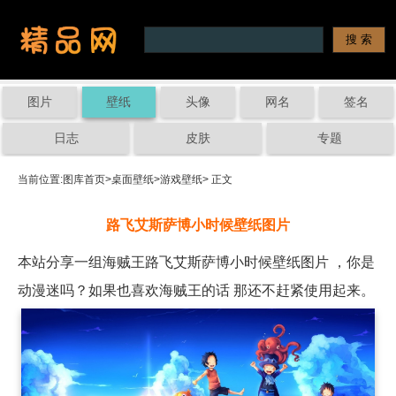
图片
壁纸
头像
网名
签名
日志
皮肤
专题
当前位置:
图库首页
>
桌面壁纸
>
游戏壁纸
> 正文
路飞艾斯萨博小时候壁纸图片
本站分享一组海贼王路飞艾斯萨博小时候壁纸图片 ，你是
动漫迷吗？如果也喜欢海贼王的话 那还不赶紧使用起来。